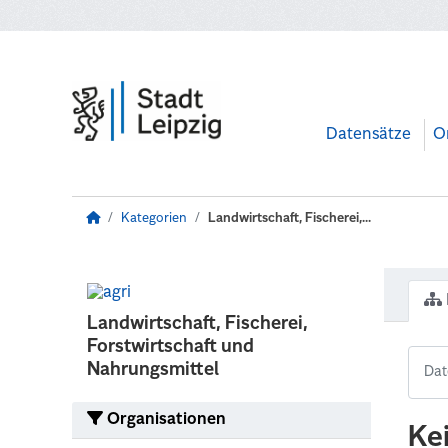
Zum Hauptinhalt wechseln
Datensätze
O
Kategorien
Landwirtschaft, Fischerei,...
Landwirtschaft, Fischerei,
Forstwirtschaft und
Nahrungsmittel
Organisationen
Ke