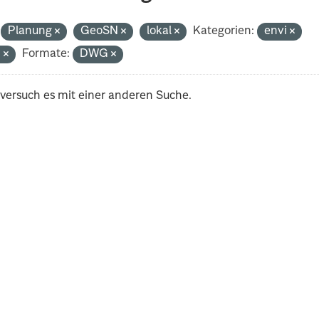
Planung
GeoSN
lokal
Kategorien:
envi
n
Formate:
DWG
 versuch es mit einer anderen Suche.