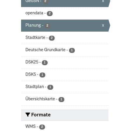
GeoSN
-
x
2
opendata
-
2
Planung
-
x
2
Stadtkarte
-
2
Deutsche Grundkarte
-
1
DSK25
-
1
DSK5
-
1
Stadtplan
-
1
Übersichtskarte
-
1
Formate
WMS
-
2