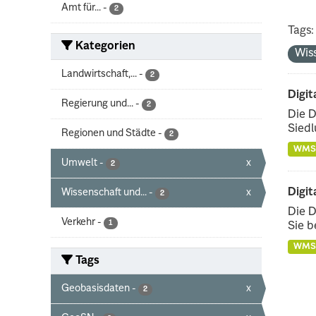
Amt für...
-
2
Tags:
Kategorien
Wis
Landwirtschaft,...
-
2
Digit
Regierung und...
-
2
Die D
Siedl
Regionen und Städte
-
2
WMS
Umwelt
-
x
2
Digit
Wissenschaft und...
-
x
2
Die D
Verkehr
-
1
Sie b
WMS
Tags
Geobasisdaten
-
x
2