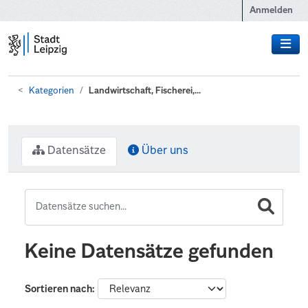
Zum Hauptinhalt wechseln
Anmelden
Kategorien
Landwirtschaft, Fischerei,...
Datensätze
Über uns
Keine Datensätze gefunden
Sortieren nach