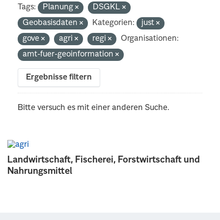
Tags:
Planung
DSGKL
Geobasisdaten
Kategorien:
just
gove
agri
regi
Organisationen:
amt-fuer-geoinformation
Ergebnisse filtern
Bitte versuch es mit einer anderen Suche.
Landwirtschaft, Fischerei, Forstwirtschaft und
Nahrungsmittel