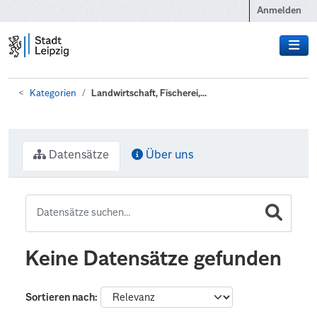
Zum Hauptinhalt wechseln
Anmelden
Kategorien
Landwirtschaft, Fischerei,...
Datensätze
Über uns
Keine Datensätze gefunden
Sortieren nach