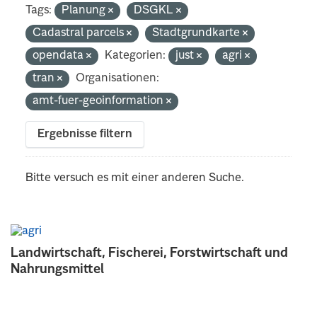
Tags:
Planung
DSGKL
Cadastral parcels
Stadtgrundkarte
opendata
Kategorien:
just
agri
tran
Organisationen:
amt-fuer-geoinformation
Ergebnisse filtern
Bitte versuch es mit einer anderen Suche.
Landwirtschaft, Fischerei, Forstwirtschaft und
Nahrungsmittel