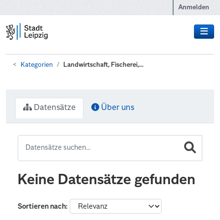
Zum Hauptinhalt wechseln
Anmelden
Kategorien
Landwirtschaft, Fischerei,...
Datensätze
Über uns
Keine Datensätze gefunden
Sortieren nach