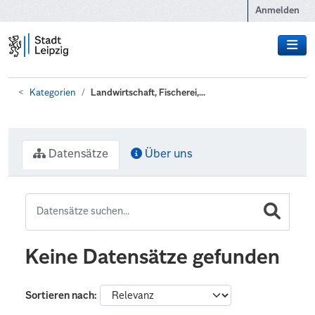
Zum Hauptinhalt wechseln
Anmelden
Kategorien
Landwirtschaft, Fischerei,...
Datensätze
Über uns
Keine Datensätze gefunden
Sortieren nach