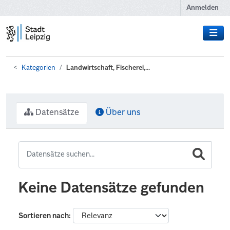
Zum Hauptinhalt wechseln
Anmelden
Kategorien
Landwirtschaft, Fischerei,...
Datensätze
Über uns
Keine Datensätze gefunden
Sortieren nach