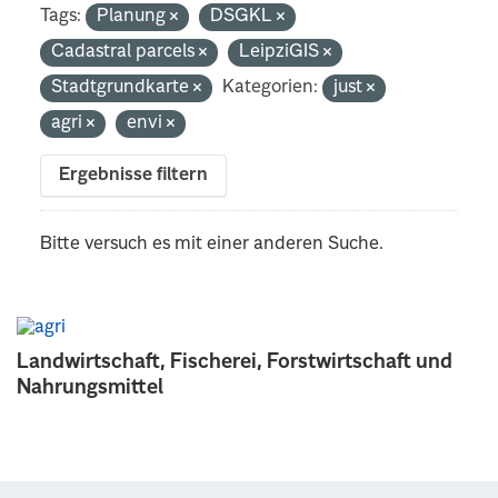
Tags:
Planung
DSGKL
Cadastral parcels
LeipziGIS
Stadtgrundkarte
Kategorien:
just
agri
envi
Ergebnisse filtern
Bitte versuch es mit einer anderen Suche.
Landwirtschaft, Fischerei, Forstwirtschaft und
Nahrungsmittel