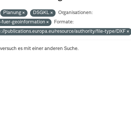
Planung
DSGKL
Organisationen:
-fuer-geoinformation
Formate:
://publications.europa.eu/resource/authority/file-type/DXF
 versuch es mit einer anderen Suche.