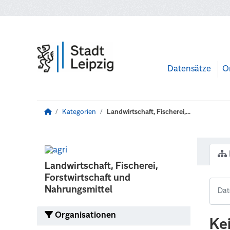
Zum Hauptinhalt wechseln
Datensätze
O
Kategorien
Landwirtschaft, Fischerei,...
Landwirtschaft, Fischerei,
Forstwirtschaft und
Nahrungsmittel
Organisationen
Ke