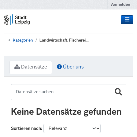
Zum Hauptinhalt wechseln
Anmelden
Kategorien
Landwirtschaft, Fischerei,...
Datensätze
Über uns
Keine Datensätze gefunden
Sortieren nach