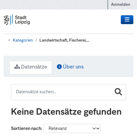
Zum Hauptinhalt wechseln
Anmelden
Kategorien
Landwirtschaft, Fischerei,...
Datensätze
Über uns
Keine Datensätze gefunden
Sortieren nach