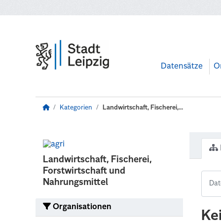
Zum Hauptinhalt wechseln
Datensätze
O
Kategorien
Landwirtschaft, Fischerei,...
Landwirtschaft, Fischerei,
Forstwirtschaft und
Nahrungsmittel
Organisationen
Ke