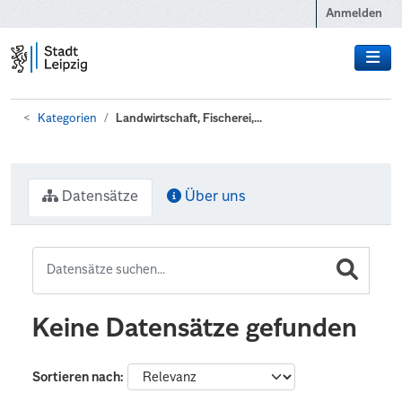
Zum Hauptinhalt wechseln
Anmelden
Kategorien
Landwirtschaft, Fischerei,...
Datensätze
Über uns
Keine Datensätze gefunden
Sortieren nach