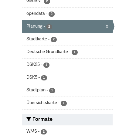
GeoSN
-
2
opendata
-
2
Planung
-
x
2
Stadtkarte
-
2
Deutsche Grundkarte
-
1
DSK25
-
1
DSK5
-
1
Stadtplan
-
1
Übersichtskarte
-
1
Formate
WMS
-
2