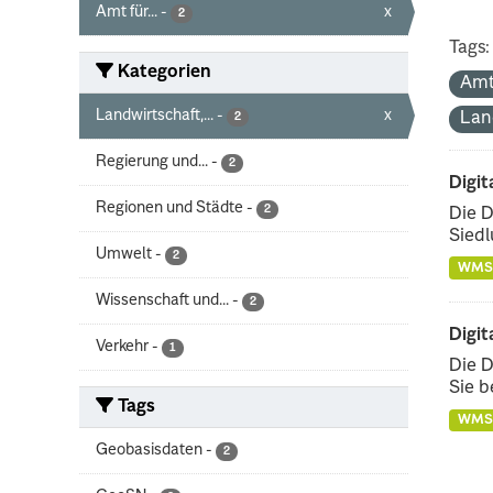
Amt für...
-
x
2
Tags:
Kategorien
Amt
Landwirtschaft,...
-
x
Lan
2
Regierung und...
-
2
Digit
Regionen und Städte
-
2
Die D
Siedl
Umwelt
-
2
WMS
Wissenschaft und...
-
2
Digit
Verkehr
-
1
Die D
Sie b
Tags
WMS
Geobasisdaten
-
2