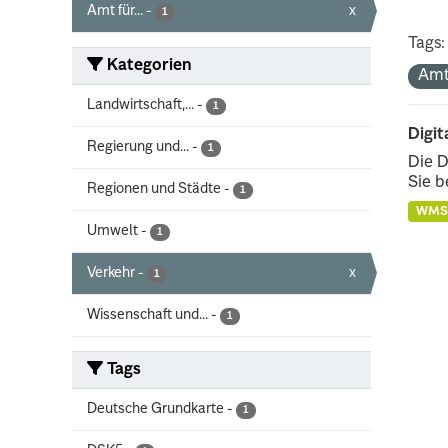
Amt für...
-
x
1
Tags:
Kategorien
Amt
Landwirtschaft,...
-
1
Digit
Regierung und...
-
1
Die D
Sie b
Regionen und Städte
-
1
WMS
Umwelt
-
1
Verkehr
-
x
1
Wissenschaft und...
-
1
Tags
Deutsche Grundkarte
-
1