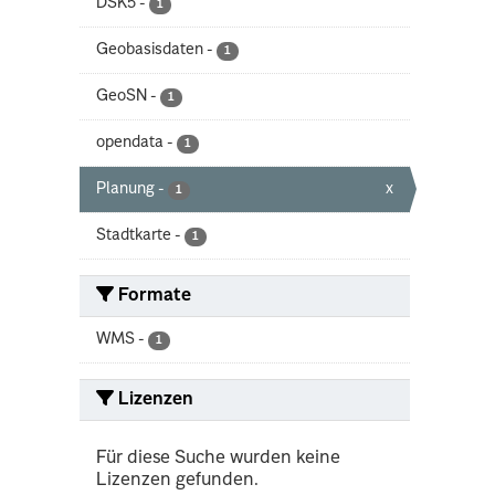
DSK5
-
1
Geobasisdaten
-
1
GeoSN
-
1
opendata
-
1
Planung
-
x
1
Stadtkarte
-
1
Formate
WMS
-
1
Lizenzen
Für diese Suche wurden keine
Lizenzen gefunden.