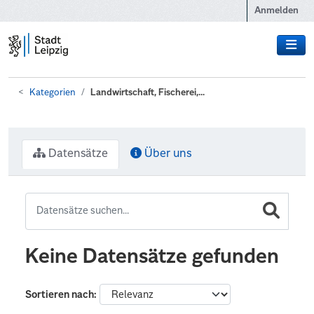
Zum Hauptinhalt wechseln
Anmelden
Kategorien
Landwirtschaft, Fischerei,...
Datensätze
Über uns
Keine Datensätze gefunden
Sortieren nach