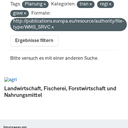
Tags:
Planung
Kategorien:
tran
regi
gove
Formate:
http://publications.europa.eu/resource/authority/file-
type/WMS_SRVC
Ergebnisse filtern
Bitte versuch es mit einer anderen Suche.
Landwirtschaft, Fischerei, Forstwirtschaft und
Nahrungsmittel
Impressum