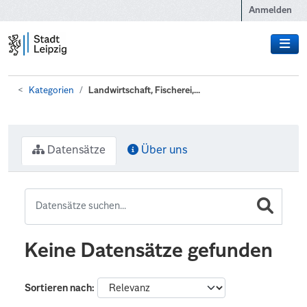
Zum Hauptinhalt wechseln
Anmelden
Kategorien
Landwirtschaft, Fischerei,...
Datensätze
Über uns
Keine Datensätze gefunden
Sortieren nach