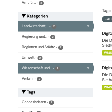
Amt für...
-
2
Tags:
Kategorien
Lan
Landwirtschaft,...
-
x
2
Digit
Regierung und...
-
2
Die D
Siedl
Regionen und Städte
-
2
WMS
Umwelt
-
2
Digit
Wissenschaft und...
-
x
2
Die D
Verkehr
-
1
Sie b
WMS
Tags
Geobasisdaten
-
2