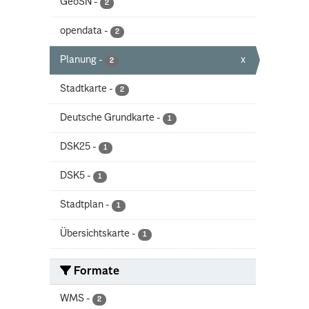
GeoSN
-
2
opendata
-
2
Planung
-
x
2
Stadtkarte
-
2
Deutsche Grundkarte
-
1
DSK25
-
1
DSK5
-
1
Stadtplan
-
1
Übersichtskarte
-
1
Formate
WMS
-
2