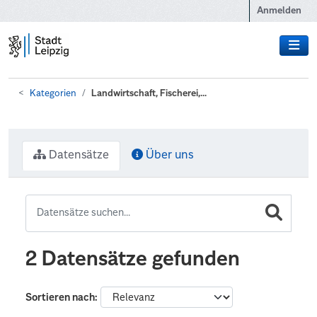
Zum Hauptinhalt wechseln
Anmelden
Kategorien
Landwirtschaft, Fischerei,...
Datensätze
Über uns
2 Datensätze gefunden
Sortieren nach