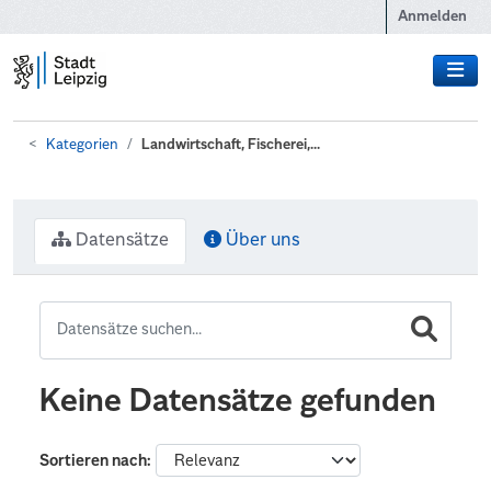
Zum Hauptinhalt wechseln
Anmelden
Kategorien
Landwirtschaft, Fischerei,...
Datensätze
Über uns
Keine Datensätze gefunden
Sortieren nach