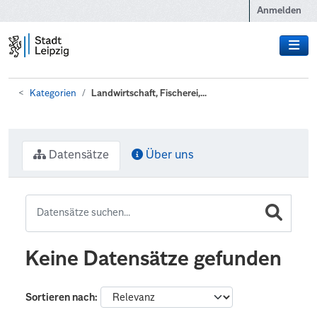
Zum Hauptinhalt wechseln
Anmelden
Kategorien
Landwirtschaft, Fischerei,...
Datensätze
Über uns
Keine Datensätze gefunden
Sortieren nach