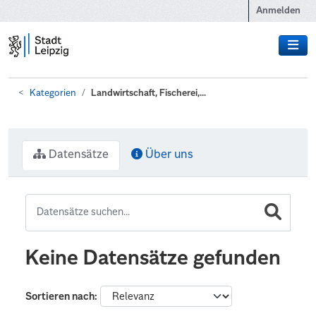
Zum Hauptinhalt wechseln
Anmelden
Kategorien
Landwirtschaft, Fischerei,...
Datensätze
Über uns
Keine Datensätze gefunden
Sortieren nach