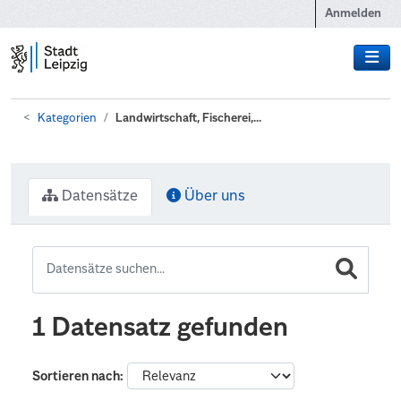
Zum Hauptinhalt wechseln
Anmelden
Kategorien
Landwirtschaft, Fischerei,...
Datensätze
Über uns
1 Datensatz gefunden
Sortieren nach