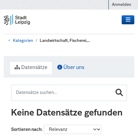
Zum Hauptinhalt wechseln
Anmelden
Kategorien
Landwirtschaft, Fischerei,...
Datensätze
Über uns
Keine Datensätze gefunden
Sortieren nach