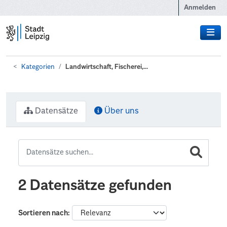
Zum Hauptinhalt wechseln
Anmelden
Kategorien
Landwirtschaft, Fischerei,...
Datensätze
Über uns
2 Datensätze gefunden
Sortieren nach