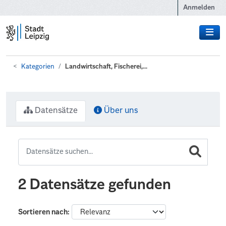
Zum Hauptinhalt wechseln
Anmelden
Kategorien
Landwirtschaft, Fischerei,...
Datensätze
Über uns
2 Datensätze gefunden
Sortieren nach