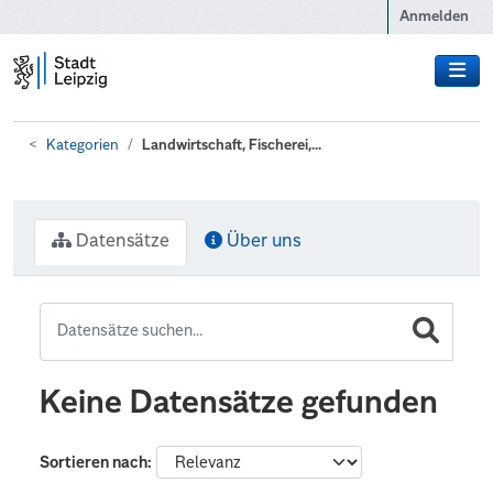
Zum Hauptinhalt wechseln
Anmelden
Kategorien
Landwirtschaft, Fischerei,...
Datensätze
Über uns
Keine Datensätze gefunden
Sortieren nach