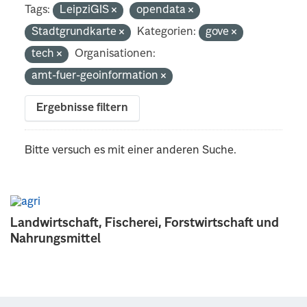
Tags:
LeipziGIS
opendata
Stadtgrundkarte
Kategorien:
gove
tech
Organisationen:
amt-fuer-geoinformation
Ergebnisse filtern
Bitte versuch es mit einer anderen Suche.
Landwirtschaft, Fischerei, Forstwirtschaft und
Nahrungsmittel