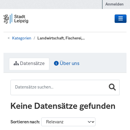
Zum Hauptinhalt wechseln
Anmelden
Kategorien
Landwirtschaft, Fischerei,...
Datensätze
Über uns
Keine Datensätze gefunden
Sortieren nach