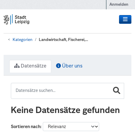
Zum Hauptinhalt wechseln
Anmelden
Kategorien
Landwirtschaft, Fischerei,...
Datensätze
Über uns
Keine Datensätze gefunden
Sortieren nach