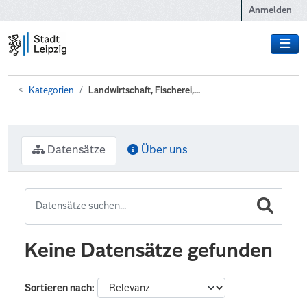
Zum Hauptinhalt wechseln
Anmelden
Kategorien
Landwirtschaft, Fischerei,...
Datensätze
Über uns
Keine Datensätze gefunden
Sortieren nach