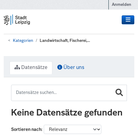
Zum Hauptinhalt wechseln
Anmelden
Kategorien
Landwirtschaft, Fischerei,...
Datensätze
Über uns
Keine Datensätze gefunden
Sortieren nach