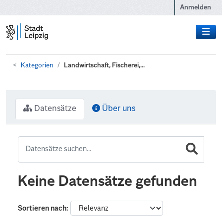
Zum Hauptinhalt wechseln
Anmelden
Kategorien
Landwirtschaft, Fischerei,...
Datensätze
Über uns
Keine Datensätze gefunden
Sortieren nach