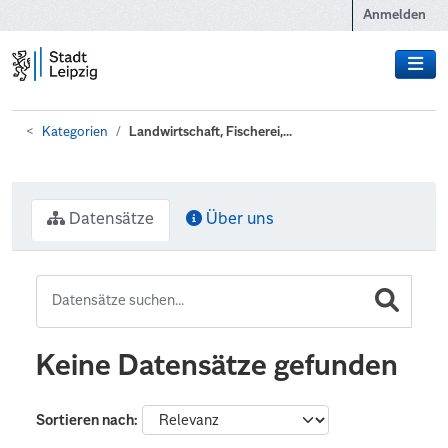
Zum Hauptinhalt wechseln
Anmelden
Kategorien
Landwirtschaft, Fischerei,...
Datensätze
Über uns
Keine Datensätze gefunden
Sortieren nach