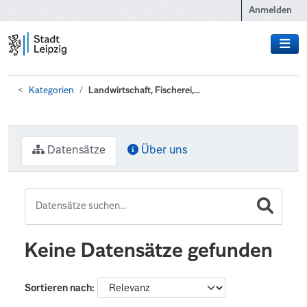
Zum Hauptinhalt wechseln
Anmelden
Kategorien
Landwirtschaft, Fischerei,...
Datensätze
Über uns
Keine Datensätze gefunden
Sortieren nach