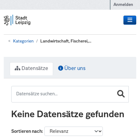
Zum Hauptinhalt wechseln
Anmelden
Kategorien
Landwirtschaft, Fischerei,...
Datensätze
Über uns
Keine Datensätze gefunden
Sortieren nach