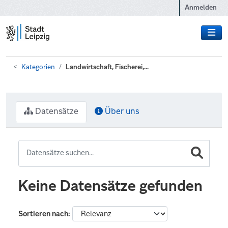
Zum Hauptinhalt wechseln
Anmelden
Kategorien
Landwirtschaft, Fischerei,...
Datensätze
Über uns
Keine Datensätze gefunden
Sortieren nach