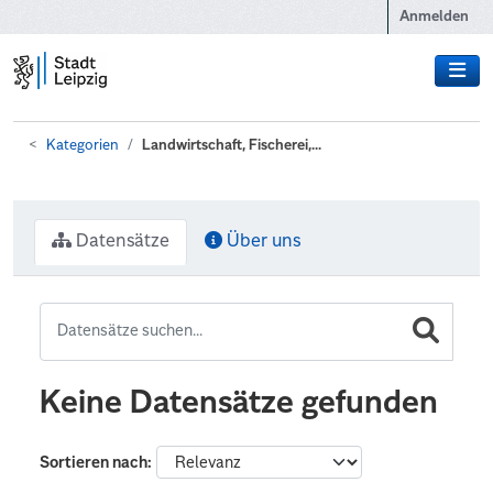
Zum Hauptinhalt wechseln
Anmelden
Kategorien
Landwirtschaft, Fischerei,...
Datensätze
Über uns
Keine Datensätze gefunden
Sortieren nach