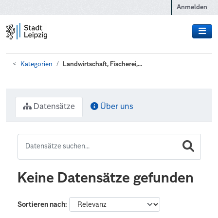
Zum Hauptinhalt wechseln
Anmelden
Kategorien
Landwirtschaft, Fischerei,...
Datensätze
Über uns
Keine Datensätze gefunden
Sortieren nach