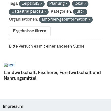
Tags:
LeipziGIS
Planung
lokal
Cadastral parcels
Kategorien:
just
Organisationen:
amt-fuer-geoinformation
Ergebnisse filtern
Bitte versuch es mit einer anderen Suche.
Landwirtschaft, Fischerei, Forstwirtschaft und
Nahrungsmittel
Impressum