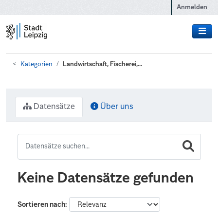
Zum Hauptinhalt wechseln
Anmelden
Kategorien
Landwirtschaft, Fischerei,...
Datensätze
Über uns
Keine Datensätze gefunden
Sortieren nach