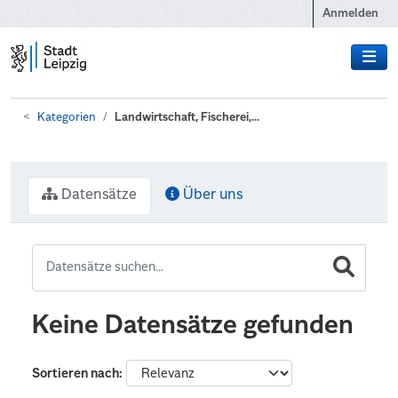
Zum Hauptinhalt wechseln
Anmelden
Kategorien
Landwirtschaft, Fischerei,...
Datensätze
Über uns
Keine Datensätze gefunden
Sortieren nach