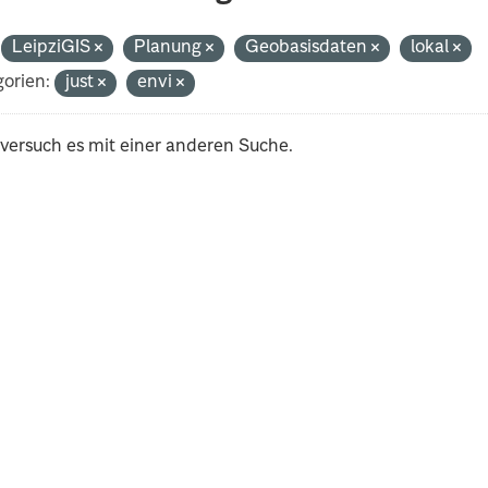
LeipziGIS
Planung
Geobasisdaten
lokal
orien:
just
envi
 versuch es mit einer anderen Suche.