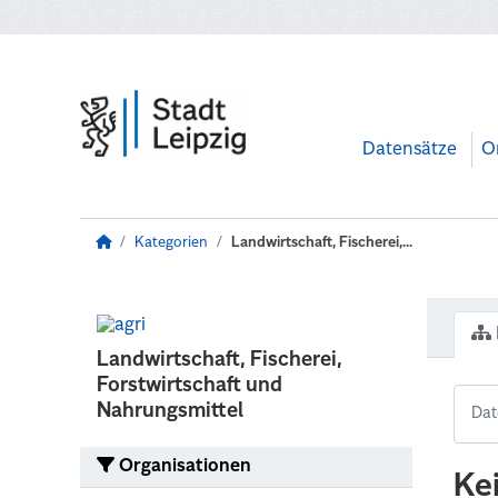
Zum Hauptinhalt wechseln
Datensätze
O
Kategorien
Landwirtschaft, Fischerei,...
Landwirtschaft, Fischerei,
Forstwirtschaft und
Nahrungsmittel
Organisationen
Ke