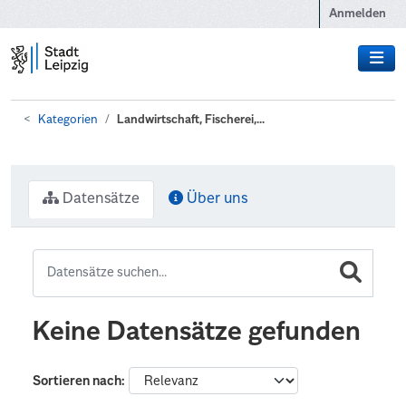
Zum Hauptinhalt wechseln
Anmelden
Kategorien
Landwirtschaft, Fischerei,...
Datensätze
Über uns
Keine Datensätze gefunden
Sortieren nach