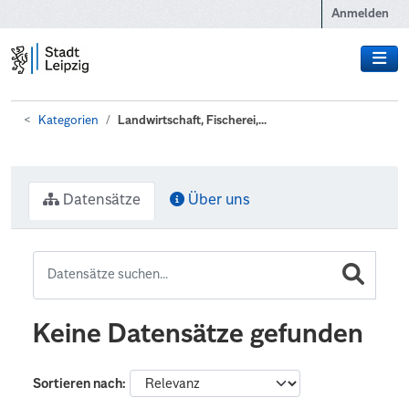
Zum Hauptinhalt wechseln
Anmelden
Kategorien
Landwirtschaft, Fischerei,...
Datensätze
Über uns
Keine Datensätze gefunden
Sortieren nach