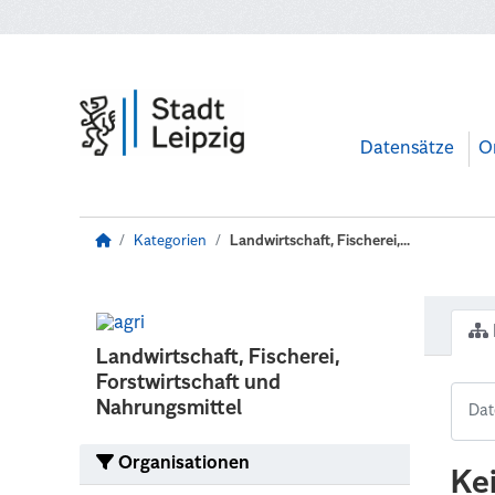
Zum Hauptinhalt wechseln
Datensätze
O
Kategorien
Landwirtschaft, Fischerei,...
Landwirtschaft, Fischerei,
Forstwirtschaft und
Nahrungsmittel
Organisationen
Ke