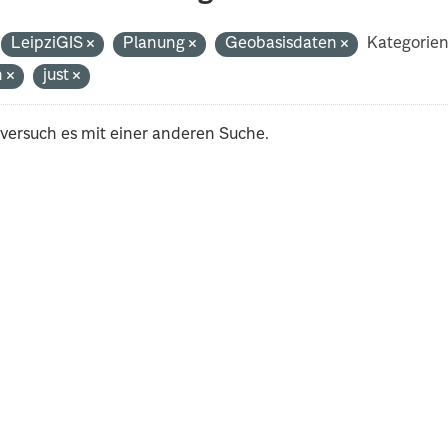
LeipziGIS
Planung
Geobasisdaten
Kategorien
h
just
 versuch es mit einer anderen Suche.