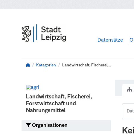
Zum Hauptinhalt wechseln
Datensätze
O
Kategorien
Landwirtschaft, Fischerei,...
Landwirtschaft, Fischerei,
Forstwirtschaft und
Nahrungsmittel
Organisationen
Ke