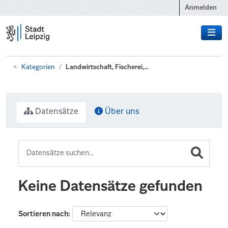
Zum Hauptinhalt wechseln
Anmelden
Kategorien
Landwirtschaft, Fischerei,...
Datensätze
Über uns
Keine Datensätze gefunden
Sortieren nach