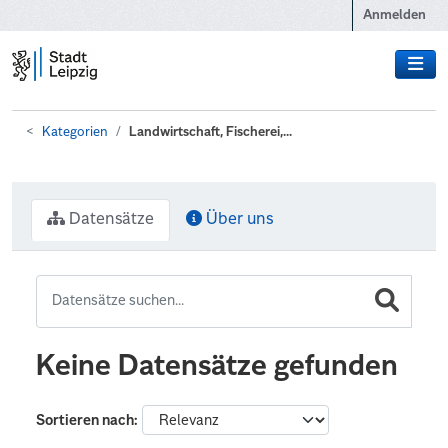
Zum Hauptinhalt wechseln
Anmelden
Kategorien
Landwirtschaft, Fischerei,...
Datensätze
Über uns
Keine Datensätze gefunden
Sortieren nach