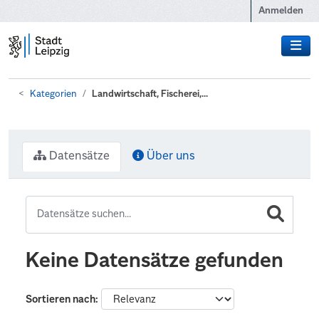
Zum Hauptinhalt wechseln
Anmelden
Kategorien
Landwirtschaft, Fischerei,...
Datensätze
Über uns
Keine Datensätze gefunden
Sortieren nach