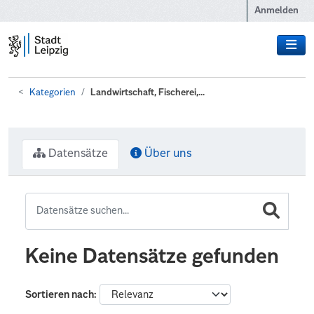
Zum Hauptinhalt wechseln
Anmelden
Kategorien
Landwirtschaft, Fischerei,...
Datensätze
Über uns
Keine Datensätze gefunden
Sortieren nach