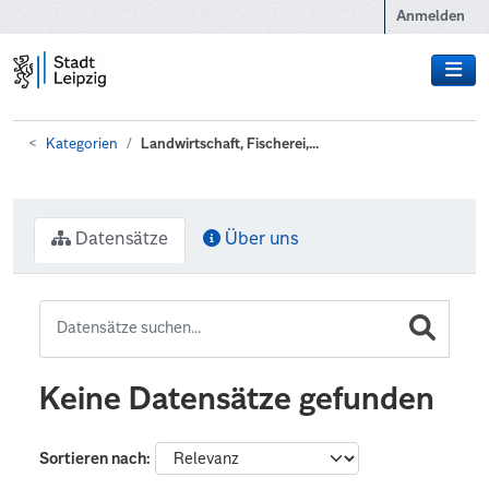
Zum Hauptinhalt wechseln
Anmelden
Kategorien
Landwirtschaft, Fischerei,...
Datensätze
Über uns
Keine Datensätze gefunden
Sortieren nach