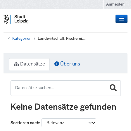
Zum Hauptinhalt wechseln
Anmelden
Kategorien
Landwirtschaft, Fischerei,...
Datensätze
Über uns
Keine Datensätze gefunden
Sortieren nach